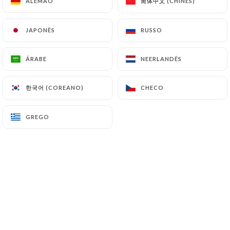
简体中文 (CHINÊS)
简体中文 (CHINÊS)
ALEMÃO
ALEMÃO
PT
MENU
JAPONÊS
JAPONÊS
RUSSO
RUSSO
ÁRABE
ÁRABE
NEERLANDÊS
NEERLANDÊS
한국어 (COREANO)
한국어 (COREANO)
CHECO
CHECO
/
PÁGINA INICIAL
MENU
Menu
GREGO
GREGO
ENTRÉES
PLATS
DESSERTS
ENTRÉES