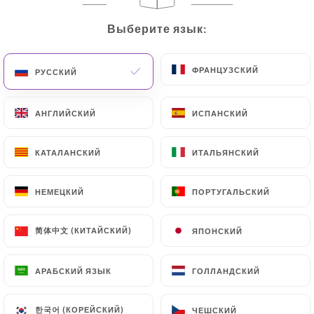
RU
МЕНЮ
Выберите язык:
Выберите язык:
ФРАНЦУЗСКИЙ
ФРАНЦУЗСКИЙ
РУССКИЙ
РУССКИЙ
АНГЛИЙСКИЙ
АНГЛИЙСКИЙ
ИСПАНСКИЙ
ИСПАНСКИЙ
/
ГЛАВНАЯ СТРАНИЦА
СВЯЗАТЬСЯ С НАМИ
Связаться С Нами
КАТАЛАНСКИЙ
КАТАЛАНСКИЙ
ИТАЛЬЯНСКИЙ
ИТАЛЬЯНСКИЙ
НЕМЕЦКИЙ
НЕМЕЦКИЙ
ПОРТУГАЛЬСКИЙ
ПОРТУГАЛЬСКИЙ
简体中文 (КИТАЙСКИЙ)
简体中文 (КИТАЙСКИЙ)
ЯПОНСКИЙ
ЯПОНСКИЙ
АРАБСКИЙ ЯЗЫК
АРАБСКИЙ ЯЗЫК
ГОЛЛАНДСКИЙ
ГОЛЛАНДСКИЙ
Les Merveilles Du
한국어 (КОРЕЙСКИЙ)
한국어 (КОРЕЙСКИЙ)
ЧЕШСКИЙ
ЧЕШСКИЙ