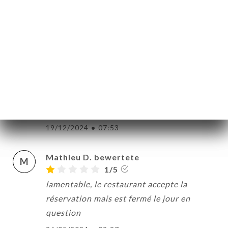
23/12/2024
•
05:02
sebastien m. bewertete
S
1/5
Réservation a 12h30, restaurant fermé à
notre arrivée et la gérante n était pas au
fait de la réservation faite sur Uniiti. Nous
avons dû trouver un autre restaurant.
19/12/2024
•
07:53
Mathieu D. bewertete
M
1/5
lamentable, le restaurant accepte la
réservation mais est fermé le jour en
question