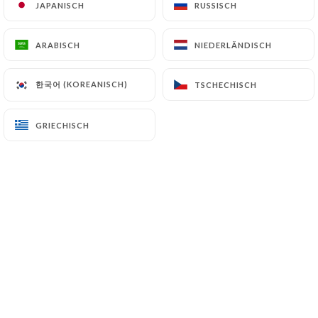
JAPANISCH
JAPANISCH
RUSSISCH
RUSSISCH
ARABISCH
ARABISCH
NIEDERLÄNDISCH
NIEDERLÄNDISCH
Younes C. bewertete
Y
5/5
한국어 (KOREANISCH)
한국어 (KOREANISCH)
TSCHECHISCH
TSCHECHISCH
Delicieux, très chaleureux comme
restaurant, et prix tres abordable pour le
GRIECHISCH
GRIECHISCH
lieu.
13/12/2025
•
10:18
Kaboura E. bewertete
K
5/5
Ont a passer une agréable soirée ,le
couscous était excellent et la patronne
très gentille.
23/11/2025
•
10:54