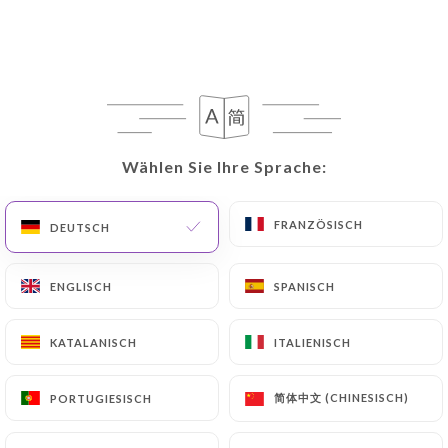
DE
MENÜ
Wählen Sie Ihre Sprache:
Wählen Sie Ihre Sprache:
/
START
BEWERTUNGEN
Bewertungen
FRANZÖSISCH
FRANZÖSISCH
DEUTSCH
DEUTSCH
ENGLISCH
ENGLISCH
SPANISCH
SPANISCH
19 Bewertungen auf Uniiti
KATALANISCH
KATALANISCH
ITALIENISCH
ITALIENISCH
2.8 / 5
简体中文 (CHINESISCH)
简体中文 (CHINESISCH)
PORTUGIESISCH
PORTUGIESISCH
100% echte, überprüfte Bewertungen.