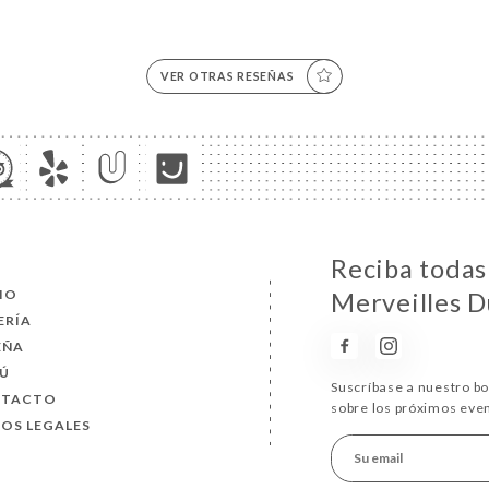
VER OTRAS RESEÑAS
Reciba todas 
CIO
Merveilles 
ERÍA
EÑA
Ú
Suscríbase a nuestro b
NTACTO
sobre los próximos eve
SOS LEGALES