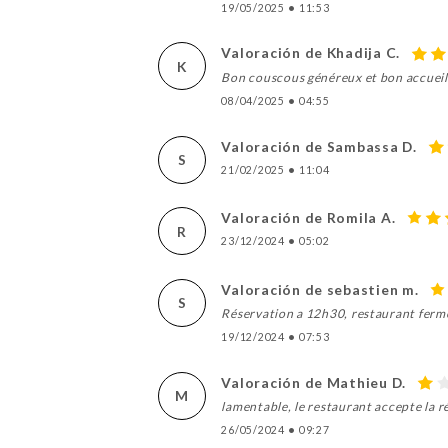
19/05/2025
•
11:53
Valoración de Khadija C.
K
Bon couscous généreux et bon accueil 
08/04/2025
•
04:55
Valoración de Sambassa D.
S
21/02/2025
•
11:04
Valoración de Romila A.
R
23/12/2024
•
05:02
Valoración de sebastien m.
S
Réservation a 12h30, restaurant fermé à
19/12/2024
•
07:53
Valoración de Mathieu D.
M
lamentable, le restaurant accepte la r
26/05/2024
•
09:27