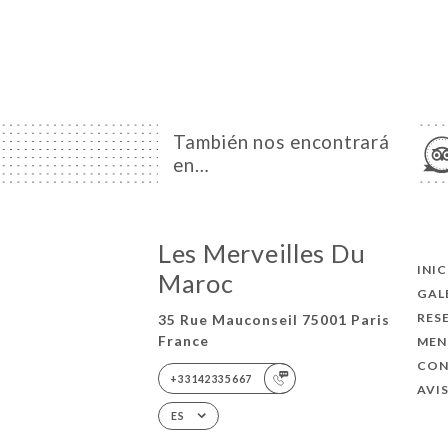
También nos encontrará
en…
Les Merveilles Du
INI
Maroc
GAL
RES
35 Rue Mauconseil 75001 Paris
France
MEN
CO
+33142335667
AVI
ES