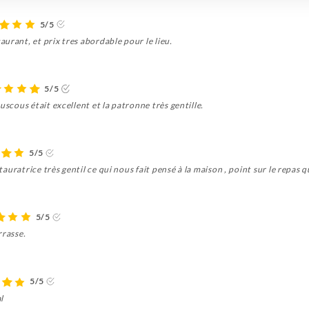
5/5
urant, et prix tres abordable pour le lieu.
5/5
uscous était excellent et la patronne très gentille.
5/5
estauratrice très gentil ce qui nous fait pensé à la maison , point sur le repa
5/5
rrasse.
5/5
l