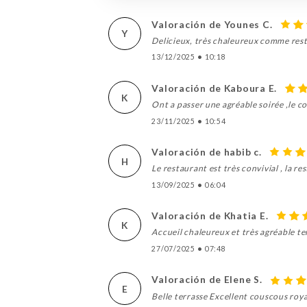
Valoración de Younes C.
Y
Delicieux, très chaleureux comme resta
13/12/2025
•
10:18
Valoración de Kaboura E.
K
Ont a passer une agréable soirée ,le co
23/11/2025
•
10:54
Valoración de habib c.
H
Le restaurant est très convivial , la r
13/09/2025
•
06:04
Valoración de Khatia E.
K
Accueil chaleureux et très agréable te
27/07/2025
•
07:48
Valoración de Elene S.
E
Belle terrasse Excellent couscous roya