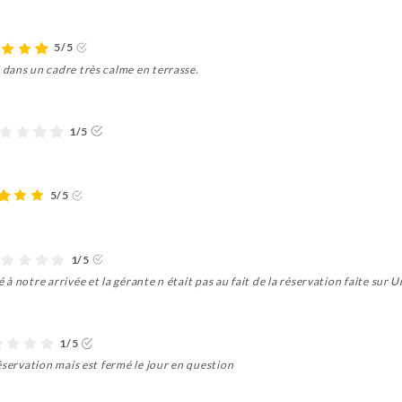
5/5
dans un cadre très calme en terrasse.
1/5
5/5
1/5
 notre arrivée et la gérante n était pas au fait de la réservation faite sur 
1/5
éservation mais est fermé le jour en question